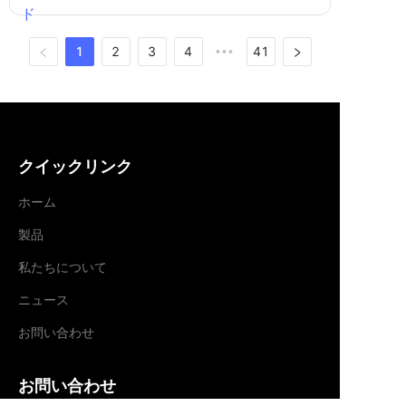
絵とスポーツの融合 近年、保護
者や教育者は、創造的な遊びと
運動能力の発達の間に強力な相
1
2
3
4
41
•••
乗効果があることを発見しまし
た。
クイックリンク
ホーム
製品
私たちについて
ニュース
お問い合わせ
JP
お問い合わせ