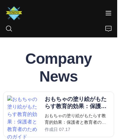
Company
ホーム
製品
News
私たちについて
おもちゃの塗り絵がもた
ニュース
らす教育的効果：保護者
と教育者のためのガイド
おもちゃの塗り絵がもたらす教
CONTACT
育的効果：保護者と教育者のた
めのガイド 塗り絵は幼児期にお
作成日 07.17
いて最も親しみやすく愛される