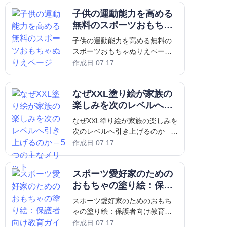
活動の一つですが、多くの大人
子供の運動能力を高める
はその深い教育的価値を過小評
価しています。単なる気晴らし
無料のスポーツおもちゃ
をはるかに超えて
ぬりえページ
子供の運動能力を高める無料の
スポーツおもちゃぬりえページ
はじめに：幼児期の発達におけ
作成日 07.17
るスポーツおもちゃぬりえの強
力な役割 スポーツおもちゃのぬ
なぜXXL塗り絵が家族の
りえページは、幼い子供たちに
とって単なる暇つぶし以上のも
楽しみを次のレベルへ引
のであり、
き上げるのか – 5つの主
なぜXXL塗り絵が家族の楽しみを
なメリット
次のレベルへ引き上げるのか – 5
つの主なメリット はじめに：家
作成日 07.17
族活動におけるXXL塗り絵の人気
の高まり デジタル画面と速いペ
スポーツ愛好家のための
ースのエンターテイメントが主
流の時代において、家族は再び
おもちゃの塗り絵：保護
者向け教育ガイド
スポーツ愛好家のためのおもち
ゃの塗り絵：保護者向け教育ガ
イド はじめに：おもちゃの塗り
作成日 07.17