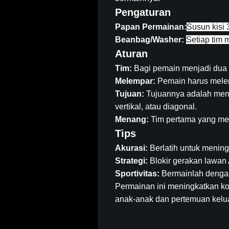
Pengaturan
Papan Permainan:
Susun kisi 
Beanbag/Washer:
Setiap tim 
Aturan
Tim:
Bagi pemain menjadi dua t
Melempar:
Pemain harus mele
Tujuan:
Tujuannya adalah men
vertikal, atau diagonal.
Menang:
Tim pertama yang mem
Tips
Akurasi:
Berlatih untuk menin
Strategi:
Blokir gerakan lawan 
Sportivitas:
Bermainlah dengan
Permainan ini meningkatkan ko
anak-anak dan pertemuan kelu