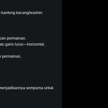
g kantong kacang/washer.
pan permainan.
u garis lurus—horizontal,
permainan.
, menjadikannya sempurna untuk