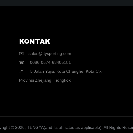
KONTAK
✉️ sales@ tysporting.com
☎ 0086-0574-63405181
📍 5 Jalan Yujia, Kota Changhe, Kota Cixi,
Provinsi Zhejiang, Tiongkok
right ©️ 2026, TENGYA(and its affiliates as applicable). All Rights Rese