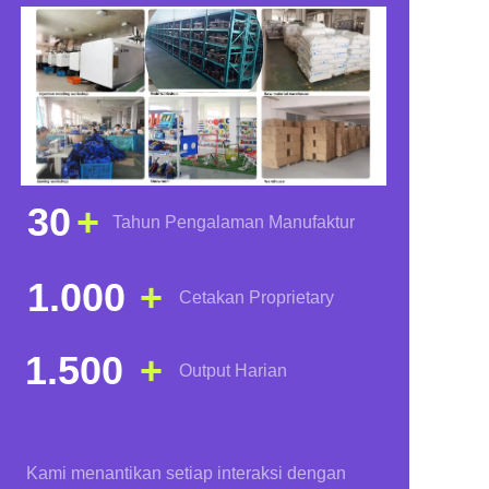
30
+
Tahun Pengalaman Manufaktur
1.000
+
Cetakan Proprietary
1.500
+
Output Harian
Kami menantikan setiap interaksi dengan