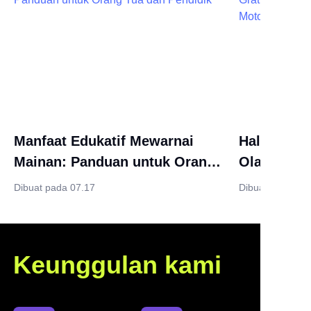
Manfaat Edukatif Mewarnai
Halaman M
Mainan: Panduan untuk Orang
Olahraga G
Tua dan Pendidik
Meningkat
Dibuat pada 07.17
Dibuat pada 07.
Motorik A
Keunggulan kami