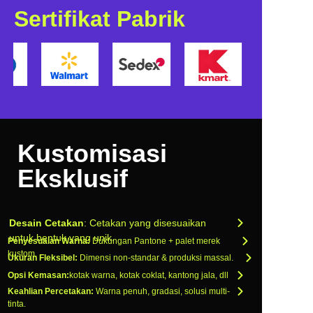
Sertifikat Pabrik
Kustomisasi
Eksklusif
Desain Cetakan
: Cetakan yang disesuaikan
untuk bentuk yang unik.
Penyesuaian Warna:
Dukungan Pantone + palet merek
kustom.
Ukuran Fleksibel:
Dimensi non-standar & produksi massal.
Opsi Kemasan:
kotak warna, kotak coklat, kantong jala, dll
Keahlian Percetakan:
Warna penuh, gradasi, solusi multi-
tinta.