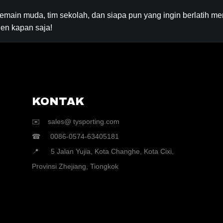
main muda, tim sekolah, dan siapa pun yang ingin berlatih me
ien kapan saja!
KONTAK
✉️ sales@ tysporting.com
☎ 0086-0574-63405181
📍 5 Jalan Yujia, Kota Changhe, Kota Cixi,
Provinsi Zhejiang, Tiongkok