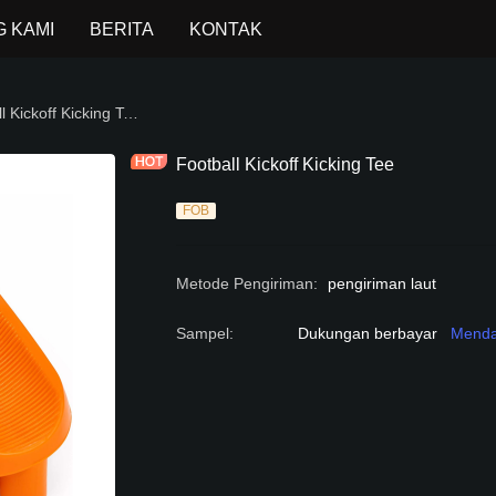
 KAMI
BERITA
KONTAK
GAMES
Football Kickoff Kicking Tee
Football Kickoff Kicking Tee
FOB
Metode Pengiriman
:
pengiriman laut
Sampel
:
Dukungan berbayar
Menda