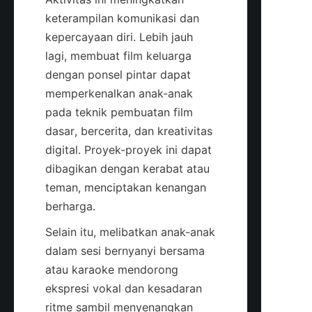
keterampilan komunikasi dan 
kepercayaan diri. Lebih jauh 
lagi, membuat film keluarga 
dengan ponsel pintar dapat 
memperkenalkan anak-anak 
pada teknik pembuatan film 
dasar, bercerita, dan kreativitas 
digital. Proyek-proyek ini dapat 
dibagikan dengan kerabat atau 
teman, menciptakan kenangan 
berharga.
Selain itu, melibatkan anak-anak 
dalam sesi bernyanyi bersama 
atau karaoke mendorong 
ekspresi vokal dan kesadaran 
ritme sambil menyenangkan 