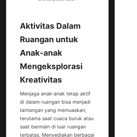
Aktivitas Dalam 
Ruangan untuk 
Anak-anak 
Mengeksplorasi 
Menjaga anak-anak tetap aktif 
di dalam ruangan bisa menjadi 
tantangan yang memuaskan, 
terutama saat cuaca buruk atau 
saat bermain di luar ruangan 
terbatas. Menyediakan berbagai 