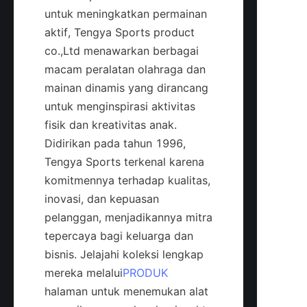
untuk meningkatkan permainan 
aktif, Tengya Sports product 
co.,Ltd menawarkan berbagai 
macam peralatan olahraga dan 
mainan dinamis yang dirancang 
untuk menginspirasi aktivitas 
fisik dan kreativitas anak. 
Didirikan pada tahun 1996, 
Tengya Sports terkenal karena 
komitmennya terhadap kualitas, 
inovasi, dan kepuasan 
pelanggan, menjadikannya mitra 
tepercaya bagi keluarga dan 
bisnis. Jelajahi koleksi lengkap 
mereka melalui
PRODUK
halaman untuk menemukan alat 