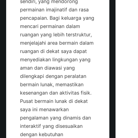
sendiri, yang mendorong 
permainan imajinatif dan rasa 
pencapaian. Bagi keluarga yang 
mencari permainan dalam 
ruangan yang lebih terstruktur, 
menjelajahi area bermain dalam 
ruangan di dekat saya dapat 
menyediakan lingkungan yang 
aman dan diawasi yang 
dilengkapi dengan peralatan 
bermain lunak, memastikan 
kesenangan dan aktivitas fisik. 
Pusat bermain lunak di dekat 
saya ini menawarkan 
pengalaman yang dinamis dan 
interaktif yang disesuaikan 
dengan kebutuhan 