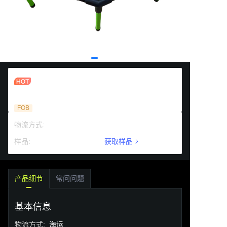
户外儿童玩具套装 2-14岁 便携式沙滩排
球
FOB
物流方式
:
海运
样品
:
有偿提供
获取样品
产品细节
常问问题
基本信息
物流方式
:
海运