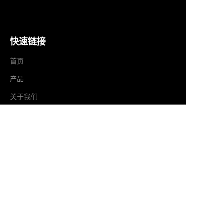
快速链接
首页
产品
CN
关于我们
新闻
联系
联系
✉️ sales@ tysporting.com
☎ 0086-0574-63405181
📍 浙江省宁波市慈溪市长河镇虞家路5号