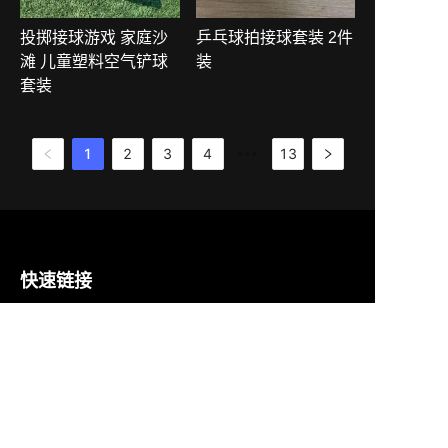
投掷接球游戏 家庭沙
乒乓球拍接球套装 2件
滩 儿童塑料空气铲球
装
套装
1
2
3
4
13
•••
CN
快速链接
首页
产品
关于我们
新闻