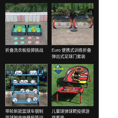
折叠洗衣板投掷挑战
Euro 便携式训练折叠
弹出式足球门套装
带轮新款篮球车钢制
儿童球弹球靶投掷游
篮球架收纳器投篮训
戏套装