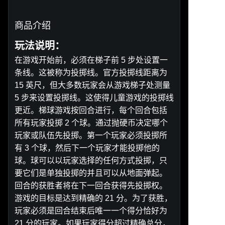
商品介绍
玩法说明：
在游戏开始前，必须在梯子前 5 步处设置一
条线。这被称为投掷线。官方投掷线距离为
15 英尺，但大多数玩家会从游戏梯子处测量
5 步来设置投掷线。这使得儿童游戏的投掷线
更近。梯球游戏按回合进行，每个回合包括
所有玩家投掷 2 个球。通过抛硬币决定哪个
玩家或队伍先投掷。第一个玩家必须投掷所
有 3 个球，然后下一个玩家才能投掷他的
球。球可以以玩家选择的任何方式投掷，只
要它们是单独投掷的并且可以从地面弹起。
回合的获胜者将在下一回合获得先投掷权。
游戏的目标是达到精确的 21 分。为了获胜，
玩家必须是回合结束后唯一一个得分恰好为
21 分的玩家。如果玩家得分超过精确总分，