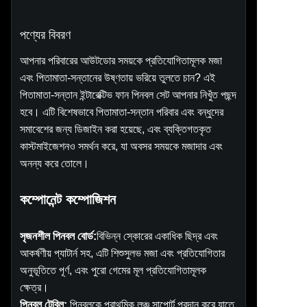
পণ্যের বিবরণ
আপনার পরিবারের আউটডোর সময়কে প্রতিযোগিতামূলক মজা
এবং পিতামাতা-সন্তানের উষ্ণতায় ভরিয়ে তুলতে চান? এই
পিতামাতা-সন্তান ইন্টারেক্টিভ ফান পিনবল সেট আপনার নিখুঁত পছন্দ
হবে। এটি বিশেষভাবে পিতামাতা-সন্তান পরিবার এবং বন্ধুদের
সমাবেশের জন্য ডিজাইন করা হয়েছে, এবং ব্যক্তিগতকৃত
কাস্টমাইজেশনও সমর্থন করে, যা অবসর সময়কে মজাদার এবং
অনন্য করে তোলে।
কম্পোনেন্ট কম্পোজিশন
সৃজনশীল পিনবল বোর্ড:
বিভিন্ন স্কোরের একাধিক ছিদ্র এবং
আকর্ষণীয় প্যাটার্ন সহ, এটি শিশুসুলভ মজা এবং প্রতিযোগিতার
অনুভূতিতে পূর্ণ, এবং পুরো গেমের মূল প্রতিযোগিতামূলক
ক্ষেত্র।
পিনবল টেবিল:
পিনবলকে প্রাথমিক লঞ্চ সাপোর্ট প্রদান করে যাতে