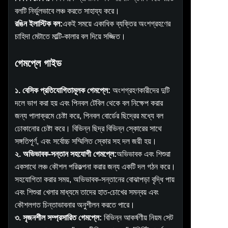
বলটি নির্ভুলভাবে লঞ্চ করতে সাহায্য করে।
রঙিন ইলাস্টিক বল:
একই সময়ে একাধিক ব্যক্তির অংশগ্রহণের
চাহিদা মেটাতে মাল্টি-কালার বল দিয়ে সজ্জিত।
গেমপ্লে গাইড
১. বেসিক প্রতিযোগিতামূলক গেমপ্লে:
অংশগ্রহণকারীদের দুটি
দলে ভাগ করা হয় এবং পিনবল টেবিল থেকে বল নিক্ষেপ করার
জন্য পালাক্রমে চেষ্টা করে, পিনবল বোর্ডের ছিদ্রের মধ্যে বল
ঢোকানোর চেষ্টা করে। বিভিন্ন ছিদ্র বিভিন্ন স্কোরের সাথে
সঙ্গতিপূর্ণ, এবং সর্বোচ্চ সম্মিলিত স্কোর সহ দল জয়ী হয়।
২. অভিভাবক-সন্তান সহযোগী গেমপ্লে:
অভিভাবক এবং শিশুরা
একসাথে লঞ্চ কৌশল পরিকল্পনা করার জন্য একটি দল গঠন করে।
সহযোগিতা করার সময়, অভিভাবক-সন্তানের বোঝাপড়া বৃদ্ধি পায়
এবং শিশুরা খেলার মাধ্যমে তাদের হাত-চোখের সমন্বয় এবং
কৌশলগত চিন্তাভাবনার অনুশীলন করতে পারে।
৩. সৃজনশীল সম্প্রসারিত গেমপ্লে:
বিভিন্ন আকর্ষণীয় নিয়ম সেট