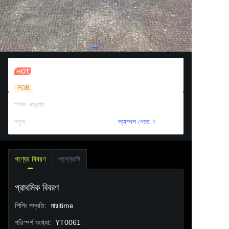
প্যারেন্ট-চাইল্ড ইন্টারেক্টিভ ফান পিনবল সেট
FOB
শিপিং পদ্ধতি
:
মারitime
নমুনা
:
প্রয়োজনে সহায়তা
স্যাম্পল পেতে
পণ্যের বিবরণ
প্রশ্নগুলি
প্রাথমিক বিবরণ
শিপিং পদ্ধতি
:
মারitime
পরিস্পর্শ সংখ্যা
:
YT0061