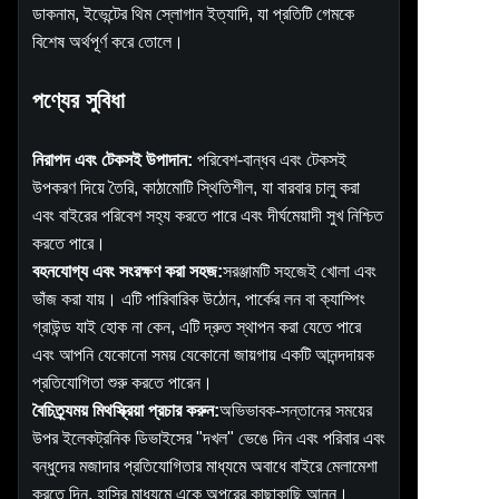
ডাকনাম, ইভেন্টের থিম স্লোগান ইত্যাদি, যা প্রতিটি গেমকে
বিশেষ অর্থপূর্ণ করে তোলে।
পণ্যের সুবিধা
নিরাপদ এবং টেকসই উপাদান:
পরিবেশ-বান্ধব এবং টেকসই
উপকরণ দিয়ে তৈরি, কাঠামোটি স্থিতিশীল, যা বারবার চালু করা
এবং বাইরের পরিবেশ সহ্য করতে পারে এবং দীর্ঘমেয়াদী সুখ নিশ্চিত
করতে পারে।
বহনযোগ্য এবং সংরক্ষণ করা সহজ:
সরঞ্জামটি সহজেই খোলা এবং
ভাঁজ করা যায়। এটি পারিবারিক উঠোন, পার্কের লন বা ক্যাম্পিং
গ্রাউন্ড যাই হোক না কেন, এটি দ্রুত স্থাপন করা যেতে পারে
এবং আপনি যেকোনো সময় যেকোনো জায়গায় একটি আনন্দদায়ক
প্রতিযোগিতা শুরু করতে পারেন।
বৈচিত্র্যময় মিথস্ক্রিয়া প্রচার করুন:
অভিভাবক-সন্তানের সময়ের
উপর ইলেকট্রনিক ডিভাইসের "দখল" ভেঙে দিন এবং পরিবার এবং
বন্ধুদের মজাদার প্রতিযোগিতার মাধ্যমে অবাধে বাইরে মেলামেশা
করতে দিন, হাসির মাধ্যমে একে অপরের কাছাকাছি আনুন।