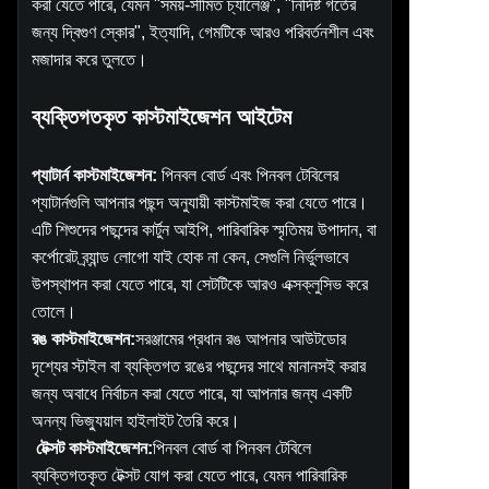
করা যেতে পারে, যেমন "সময়-সীমিত চ্যালেঞ্জ", "নির্দিষ্ট গর্তের
জন্য দ্বিগুণ স্কোর", ইত্যাদি, গেমটিকে আরও পরিবর্তনশীল এবং
মজাদার করে তুলতে।
ব্যক্তিগতকৃত কাস্টমাইজেশন আইটেম
প্যাটার্ন কাস্টমাইজেশন:
পিনবল বোর্ড এবং পিনবল টেবিলের
প্যাটার্নগুলি আপনার পছন্দ অনুযায়ী কাস্টমাইজ করা যেতে পারে।
এটি শিশুদের পছন্দের কার্টুন আইপি, পারিবারিক স্মৃতিময় উপাদান, বা
কর্পোরেট ব্র্যান্ড লোগো যাই হোক না কেন, সেগুলি নির্ভুলভাবে
উপস্থাপন করা যেতে পারে, যা সেটটিকে আরও এক্সক্লুসিভ করে
তোলে।
রঙ কাস্টমাইজেশন:
সরঞ্জামের প্রধান রঙ আপনার আউটডোর
দৃশ্যের স্টাইল বা ব্যক্তিগত রঙের পছন্দের সাথে মানানসই করার
জন্য অবাধে নির্বাচন করা যেতে পারে, যা আপনার জন্য একটি
অনন্য ভিজ্যুয়াল হাইলাইট তৈরি করে।
টেক্সট কাস্টমাইজেশন:
পিনবল বোর্ড বা পিনবল টেবিলে
ব্যক্তিগতকৃত টেক্সট যোগ করা যেতে পারে, যেমন পারিবারিক