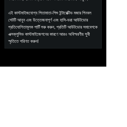
এই কাস্টমাইজযোগ্য পিতামাতা-শিশু ইন্টারেক্টিভ মজার পিনবল
সেটটি আনুন এবং উত্তেজনাপূর্ণ এবং হাসি-ভরা আউটডোর
প্রতিযোগিতামূলক পার্টি শুরু করুন, প্রতিটি আউটডোর সমাবেশকে
এক্সক্লুসিভ কাস্টমাইজেশনের কারণে আরও অবিস্মরণীয় সুখী
স্মৃতিতে পরিণত করুন!
BN
দ্রুত লিঙ্ক
বাড়ি
পণ্যসমূহ
আমাদের সম্পর্কে
সংবাদ
যোগাযোগ