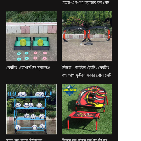
ফোল্ড-এন-গো ল্যাডার বল গেম
ফোল্ডিং ওয়াশার্স টস চ্যালেঞ্জ
ইউরো পোর্টেবল ট্রেনিং ফোল্ডিং
পপ আপ ফুটবল সকার গোল সেট
চাকা সহ নতুন স্টাইলের
কিডস বল বাউন্স বল টার্গেট টস