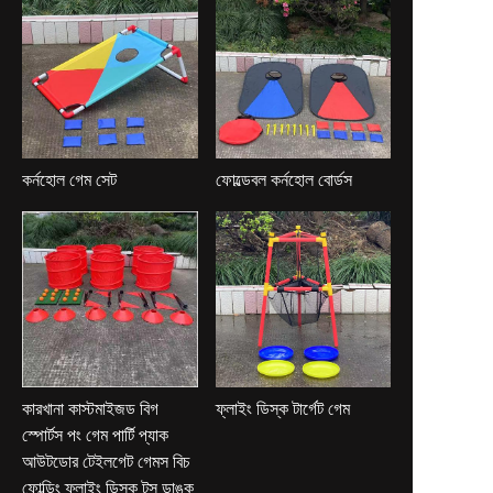
কর্নহোল গেম সেট
ফোল্ডেবল কর্নহোল বোর্ডস
কারখানা কাস্টমাইজড বিগ
ফ্লাইং ডিস্ক টার্গেট গেম
স্পোর্টস পং গেম পার্টি প্যাক
আউটডোর টেইলগেট গেমস বিচ
ফোল্ডিং ফ্লাইং ডিস্ক টস ডাঙ্ক