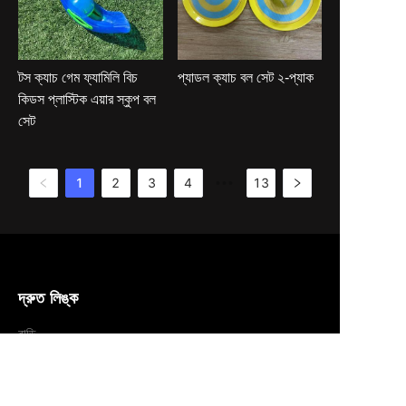
টস ক্যাচ গেম ফ্যামিলি বিচ
প্যাডল ক্যাচ বল সেট ২-প্যাক
কিডস প্লাস্টিক এয়ার স্কুপ বল
সেট
1
2
3
4
13
•••
দ্রুত লিঙ্ক
BN
বাড়ি
পণ্যসমূহ
আমাদের সম্পর্কে