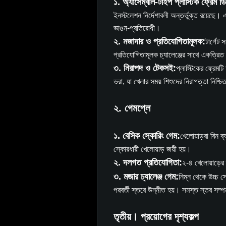
১. অ্যাসেম্বলি-টাইপ প্লাস্টিক ফ্রেম 
ইনস্টলেশন নির্দেশাবলী অন্তর্ভুক্ত রয়েছে।
ভাঙন-প্রতিরোধী।
২. মজাদার ও প্রতিযোগিতামূলক:
টার্গেট
প্রতিযোগিতামূলক চ্যালেঞ্জের সাথে একত্রিত 
৩. নিরাপদ ও টেকসই:
প্লাস্টিকের ফ্রেমট
ভরা, যা খেলার সময় শিশুদের নিরাপত্তা নিশ্চ
২. গেমপ্লে
১. বেসিক স্কোরিং গেম:
খেলোয়াড়রা বিন ব্
স্কোরধারী খেলোয়াড় জয়ী হয়।
২. দলগত প্রতিযোগিতা:
২-৪ খেলোয়াড়ের 
৩. মজার চ্যালেঞ্জ গেম:
নিম্ন থেকে উচ্চ স
পরবর্তী স্তরে উন্নীত হয়। সমস্ত স্তর সম্প
তৃতীয়। প্রয়োগের দৃশ্যকল্প