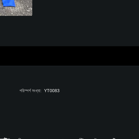
পরিস্পর্শ সংখ্যা
:
YT0083