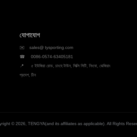
যোগাযোগ
✉️ sales@ tysporting.com
☎ 0086-0574-63405181
📍 ৫ ইউজিয়া রোড, চাংহে টাউন, সিক্সি সিটি, নিংবো, ঝেজিয়াং
প্রদেশ, চীন
right ©️ 2026, TENGYA(and its affiliates as applicable). All Rights Rese