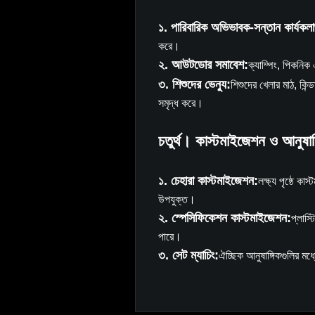
১. পারিবারিক অভিভাবক-সন্তান কার্যকল
করে।
২. আউটডোর সমাবেশ:
ক্যাম্পিং, পিকনিক 
৩. শিশুদের ভেন্যু:
শিশুদের খেলার মাঠ, কিন
সমৃদ্ধ করে।
চতুর্থ। কাস্টমাইজেশন ও আনুষাঙ্
১. চেহারা কাস্টমাইজেশন:
লক্ষ্য পৃষ্ঠে কাস
উপযুক্ত।
২. স্পেসিফিকেশন কাস্টমাইজেশন:
প্লাস্
পারে।
৩. সেট ম্যাচিং:
ঐচ্ছিক আনুষাঙ্গিকগুলির মধ