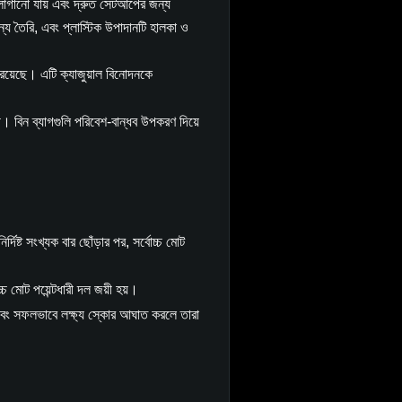
লাগানো যায় এবং দ্রুত সেটআপের জন্য
্য তৈরি, এবং প্লাস্টিক উপাদানটি হালকা ও
ন রয়েছে। এটি ক্যাজুয়াল বিনোদনকে
ধী। বিন ব্যাগগুলি পরিবেশ-বান্ধব উপকরণ দিয়ে
র্দিষ্ট সংখ্যক বার ছোঁড়ার পর, সর্বোচ্চ মোট
চ মোট পয়েন্টধারী দল জয়ী হয়।
রে এবং সফলভাবে লক্ষ্য স্কোর আঘাত করলে তারা