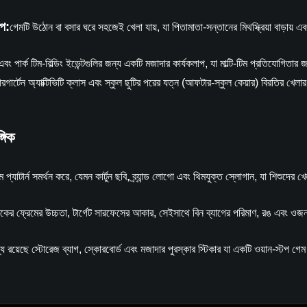
াপ:
গেমটি উঠোন বা বসার ঘরে সহজেই খেলা যায়, যা পিতামাতা-সন্তানের মিথস্ক্রিয়া বাড়ায় 
এবং পার্ক টিম-বিল্ডিং ইভেন্টগুলির জন্য একটি মজাদার কার্যকলাপ, যা মাল্টি-টিম প্রতিযোগিত
্ডারগার্টেন অ্যাক্টিভিটি ক্লাস এবং স্কুল ছুটির পরের যত্ন (আফটার-স্কুল কেয়ার) বিরতির খ
গিক
্টম প্যাটার্ন সমর্থন করে, যেমন কার্টুন ছবি, ব্র্যান্ড লোগো এবং থিমযুক্ত স্লোগান, যা শিশুদের খেল
টিকের ফ্রেমের উচ্চতা, টার্গেট সারফেসের আকার, সেইসাথে বিন ব্যাগের পরিমাণ, রঙ এবং ওজন 
্যে রয়েছে স্টোরেজ ব্যাগ, স্কোরবোর্ড এবং মজাদার পুরস্কার স্টিকার যা একটি ওয়ান-স্টপ গ