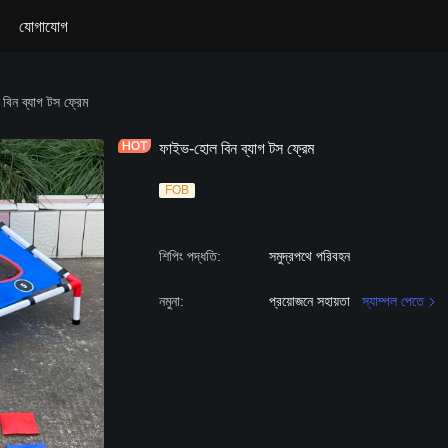
যোগাযোগ
E GAME
িন ব্যাগ টস ফ্রেম
ফাইভ-হোল বিন ব্যাগ টস ফ্রেম
FOB
শিপিং পদ্ধতি
:
সমুদ্রপথে পরিবহন
নমুনা
:
প্রয়োজনে সহায়তা
স্যাম্পল পেতে