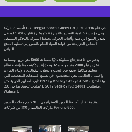
تأسست شركة Cixi Tengya Sports Goods Co., Ltd. في عام 1996،
وهي مؤسسة عالمية للتصنيع والتجارة تتمتع بخبرة تقارب ثلاثة عقود في
تصدير السلع الرياضية وألعاب الحركة. تحتفظ الشركة بالتحكم المستقل
الشامل الذي يمتد من قولبة المواد الخام بالحقن إلى تسليم المنتج
النهائي.
بدعم من قاعدة إنتاج مملوكة ذاتيًا بمساحة 5000 متر مربع، ومساحة
تخزين تبلغ 2000 متر مربع، و 32 وحدة إنتاج ذكية، قمنا بإنشاء نظام
تسليم متكامل يجمع بين البحث والتطوير للقوالب، والإنتاج المرن،
والامتثال العالمي. نحن متخصصون في تصنيع المنتجات المخصصة التي
تلبي المعايير الدولية مثل EN71 و ASTM و CPC و CPSIA، وقد اجتزنا
عمليات تدقيق بما في ذلك BSCI و Sedex و ISO 14001 ومتطلبات
Walmart.
ونتيجة لذلك، أصبحنا المورد الاستراتيجي لـ 70٪ من محلات السوبر
ماركت العالمية و 80٪ من شركات Fortune 500.