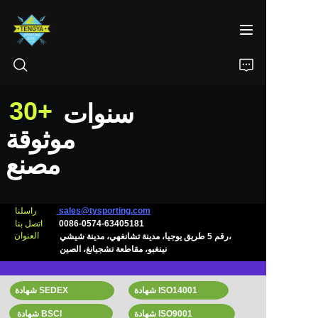
30+
سنوات
الرئيسية
موثوقة
مصنع
المنتجات
معلومات عنا
sales@tysporting.com
راسلنا
0086-0574-63405181
اتصل بنا
أخبار
العنوان
رقم 5 طريق يوجيا، مدينة تشانغهي، مدينة شيشي،
نينغبو، مقاطعة تشجيانغ، الصين
اتصل بنا
شهادة ISO14001
شهادة SEDEX
شهادة BSCI
شهادة ISO9001