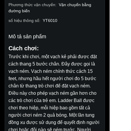
Phương thức vận chuyển
:
Vận chuyển bằng
đường biển
số hiệu thông số
:
YT6010
Mô tả sản phẩm
Cách chơi:
Trước khi chơi, một vạch kẻ phải được đặt
cách thang 5 bước chân. Đây được gọi là
vạch ném. Vạch ném chính thức cách 15
feet, nhưng hầu hết người chơi đo 5 bước
chân từ thang trò chơi để đặt vạch ném.
Điều này cho phép vạch ném gần hơn cho
các trò chơi của trẻ em. Ladder Ball được
chơi theo hiệp, mỗi hiệp bao gồm tất cả
người chơi ném 2 quả bóng. Một lần tung
đồng xu được sử dụng để quyết định người
chơi hoặc đội nào sẽ ném trước. Người