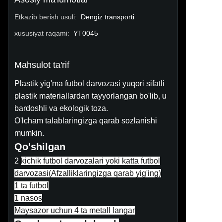
Etkazib berish usuli
:
Dengiz transporti
xususiyat raqami
:
YT0045
Mahsulot ta'rif
Plastik yig'ma futbol darvozasi yuqori sifatli
plastik materiallardan tayyorlangan bo'lib, u
bardoshli va ekologik toza.
O'lcham talablaringizga qarab sozlanishi
mumkin.
Qo'shilgan
2
kichik futbol darvozalari yoki katta futbol
darvozasi(
Afzalliklaringizga qarab yig'ing
)
1 ta futbol
1 nasos
Maysazor uchun 4 ta metall langar