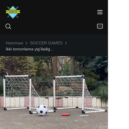
Hammasi
SOCCER GAMES
SOCCER GAMES
Ikki tomonlama yig'iladigan plastik futbol darvoza
BOSH SAHIFA
MAHSULOTLAR
BIZ HAQIMIZDA
ЯНГИЛИКЛАР
ALOQA