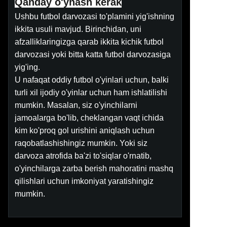
Qanday o'ynash kerak
Ushbu futbol darvozasi to'plamini yig'ishning
ikkita usuli mavjud. Birinchidan, uni
afzalliklaringizga qarab ikkita kichik futbol
darvozasi yoki bitta katta futbol darvozasiga
yig'ing.
U nafaqat oddiy futbol o'yinlari uchun, balki
turli xil ijodiy o'yinlar uchun ham ishlatilishi
mumkin. Masalan, siz o'yinchilarni
jamoalarga bo'lib, cheklangan vaqt ichida
kim ko'proq gol urishini aniqlash uchun
raqobatlashishingiz mumkin. Yoki siz
darvoza atrofida ba'zi to'siqlar o'rnatib,
o'yinchilarga zarba berish mahoratini mashq
qilishlari uchun imkoniyat yaratishingiz
mumkin.