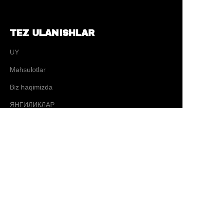
TEZ ULANISHLAR
UY
Mahsulotlar
Biz haqimizda
UZ
ЯНГИЛИКЛАР
ALOQA
ALOQA
✉️ sales@ tysporting.com
☎ 0086-0574-63405181
📍 5 Yujia ko'chasi, Changhe shaharchasi, Cixi