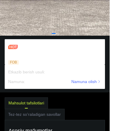
Ikki tomonlama yig'iladigan plastik
futbol darvoza
FOB
Etkazib berish usuli
:
Dengiz transporti
Namuna
:
To'lovli yordam
Namuna olish
Mahsulot tafsilotlari
Tez-tez so'raladigan savollar
Asosiy ma'lumotlar