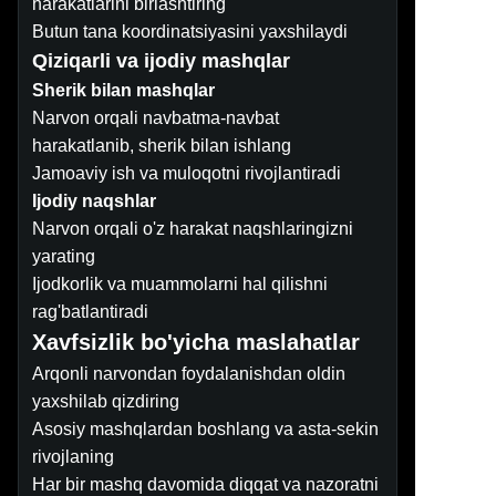
harakatlarini birlashtiring
Butun tana koordinatsiyasini yaxshilaydi
Qiziqarli va ijodiy mashqlar
Sherik bilan mashqlar
Narvon orqali navbatma-navbat
harakatlanib, sherik bilan ishlang
Jamoaviy ish va muloqotni rivojlantiradi
Ijodiy naqshlar
Narvon orqali o'z harakat naqshlaringizni
yarating
Ijodkorlik va muammolarni hal qilishni
rag'batlantiradi
Xavfsizlik bo'yicha maslahatlar
Arqonli narvondan foydalanishdan oldin
yaxshilab qizdiring
Asosiy mashqlardan boshlang va asta-sekin
rivojlaning
Har bir mashq davomida diqqat va nazoratni