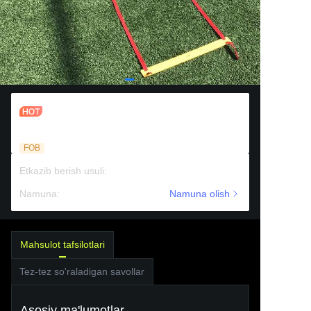
Futbol futbol mashg'ulotlari uchun
sozlanishi tezlik chaqqonlik narvoni
FOB
Etkazib berish usuli
:
Dengiz orqali tashish
Namuna
:
To'lovli yordam
Namuna olish
Mahsulot tafsilotlari
Tez-tez so'raladigan savollar
Asosiy ma'lumotlar