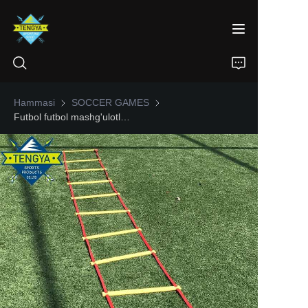
Hammasi
SOCCER GAMES
SOCCER GAMES
Futbol futbol mashg'ulotlari uchun sozlanishi tezlik chaqqonlik narvoni
BOSH SAHIFA
MAHSULOTLAR
BIZ HAQIMIZDA
ЯНГИЛИКЛАР
ALOQA