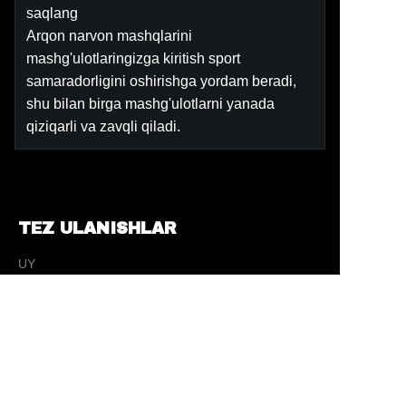
saqlang
Arqon narvon mashqlarini
mashg'ulotlaringizga kiritish sport
samaradorligini oshirishga yordam beradi,
shu bilan birga mashg'ulotlarni yanada
qiziqarli va zavqli qiladi.
TEZ ULANISHLAR
UZ
UY
Mahsulotlar
Biz haqimizda
ЯНГИЛИКЛАР
ALOQA