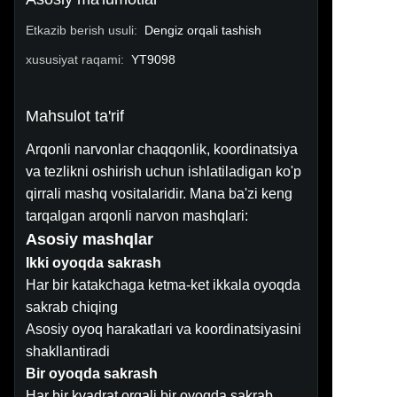
Etkazib berish usuli
:
Dengiz orqali tashish
xususiyat raqami
:
YT9098
Mahsulot ta'rif
Arqonli narvonlar chaqqonlik, koordinatsiya
va tezlikni oshirish uchun ishlatiladigan ko'p
qirrali mashq vositalaridir. Mana ba'zi keng
tarqalgan arqonli narvon mashqlari:
Asosiy mashqlar
Ikki oyoqda sakrash
Har bir katakchaga ketma-ket ikkala oyoqda
sakrab chiqing
Asosiy oyoq harakatlari va koordinatsiyasini
shakllantiradi
Bir oyoqda sakrash
Har bir kvadrat orqali bir oyoqda sakrab