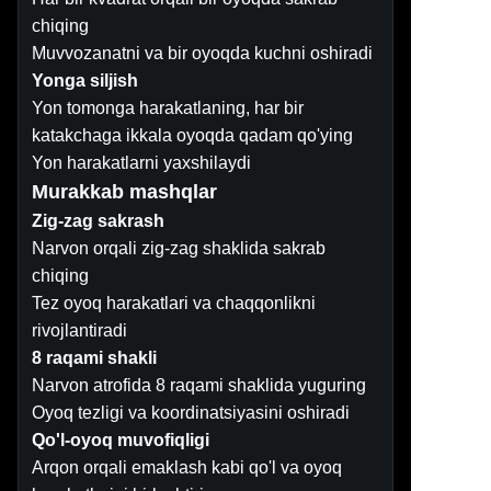
chiqing
Muvvozanatni va bir oyoqda kuchni oshiradi
Yonga siljish
Yon tomonga harakatlaning, har bir
katakchaga ikkala oyoqda qadam qo'ying
Yon harakatlarni yaxshilaydi
Murakkab mashqlar
Zig-zag sakrash
Narvon orqali zig-zag shaklida sakrab
chiqing
Tez oyoq harakatlari va chaqqonlikni
rivojlantiradi
8 raqami shakli
Narvon atrofida 8 raqami shaklida yuguring
Oyoq tezligi va koordinatsiyasini oshiradi
Qo'l-oyoq muvofiqligi
Arqon orqali emaklash kabi qo'l va oyoq