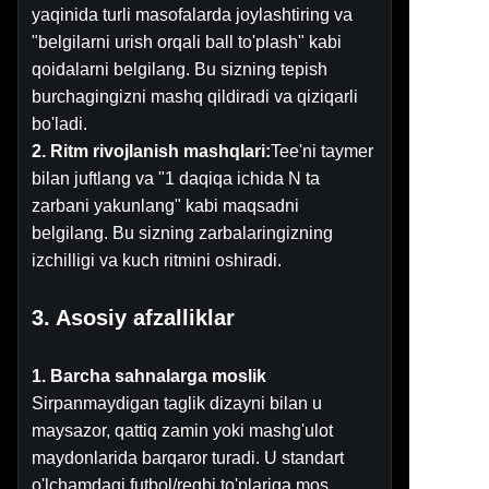
yaqinida turli masofalarda joylashtiring va
"belgilarni urish orqali ball to'plash" kabi
qoidalarni belgilang. Bu sizning tepish
burchagingizni mashq qildiradi va qiziqarli
bo'ladi.
2. Ritm rivojlanish mashqlari:
Tee'ni taymer
bilan juftlang va "1 daqiqa ichida N ta
zarbani yakunlang" kabi maqsadni
belgilang. Bu sizning zarbalaringizning
izchilligi va kuch ritmini oshiradi.
3. Asosiy afzalliklar
1. Barcha sahnalarga moslik
Sirpanmaydigan taglik dizayni bilan u
maysazor, qattiq zamin yoki mashg'ulot
maydonlarida barqaror turadi. U standart
o'lchamdagi futbol/regbi to'plariga mos