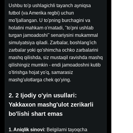
Ushbu to'p ushlagichli tayanch ayniqsa
futbol (va Amerika regbi) uchun
mo'ljallangan. U to'pning burchagini va
holatini mahkam o'rnatadi, "to'pni ushlab
turgan jamoadoshi" senariysini mukammal
simulyatsiya qiladi. Zarbalar, boshlang'ich
zarbalar yoki qo'shimcha ochko zarbalarini
mashq qilishda, siz mustaqil ravishda mashq
qilishingiz mumkin - endi jamoadoshni kutib
o'tirishga hojat yo'q, samarasiz
mashg'ulotlarga chek qo'ying.
2. 2 Ijodiy o'yin usullari:
Yakkaxon mashg'ulot zerikarli
bo'lishi shart emas
1. Aniqlik sinovi:
Belgilarni tayoqcha