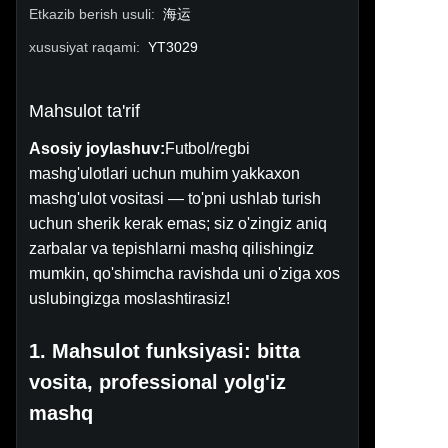
Etkazib berish usuli
:
海运
xususiyat raqami
:
YT3029
Mahsulot ta'rif
Asosiy joylashuv:
Futbol/regbi
mashg'ulotlari uchun muhim yakkaxon
mashg'ulot vositasi — to'pni ushlab turish
uchun sherik kerak emas; siz o'zingiz aniq
zarbalar va tepishlarni mashq qilishingiz
mumkin, qo'shimcha ravishda uni o'ziga xos
uslubingizga moslashtirasiz!
1. Mahsulot funksiyasi: bitta
vosita, professional yolg'iz
mashq