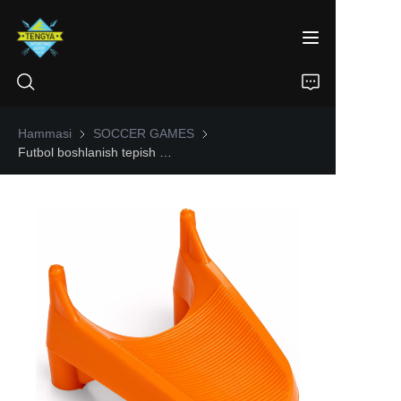
Hammasi
SOCCER GAMES
SOCCER GAMES
Futbol boshlanish tepish tee
BOSH SAHIFA
MAHSULOTLAR
BIZ HAQIMIZDA
ЯНГИЛИКЛАР
ALOQA