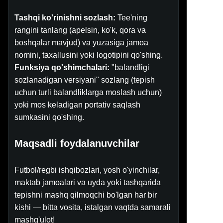
Tashqi ko'rinishni sozlash:
Tee'ning
rangini tanlang (apelsin, ko'k, qora va
boshqalar mavjud) va yuzasiga jamoa
nomini, taxallusini yoki logotipini qo'shing.
Funksiya qo'shimchalari:
"balandligi
sozlanadigan versiyani" sozlang (tepish
uchun turli balandliklarga moslash uchun)
yoki mos keladigan portativ saqlash
sumkasini qo'shing.
Maqsadli foydalanuvchilar
Futbol/regbi ishqibozlari, yosh o'yinchilar,
maktab jamoalari va uyda yoki tashqarida
tepishni mashq qilmoqchi bo'lgan har bir
kishi — bitta vosita, istalgan vaqtda samarali
mashg'ulot!
UZ