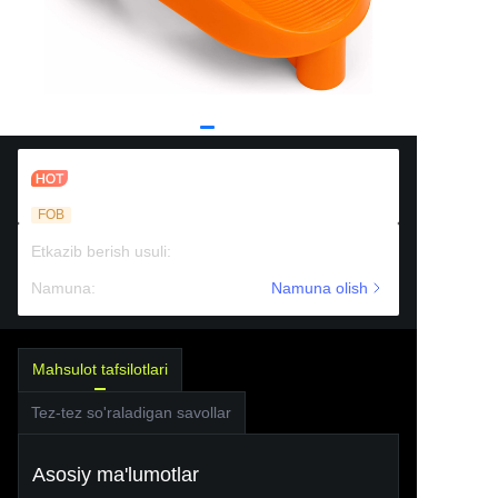
Futbol boshlanish tepish tee
FOB
Etkazib berish usuli
:
海运
Namuna
:
To'lovli yordam
Namuna olish
Mahsulot tafsilotlari
Tez-tez so'raladigan savollar
Asosiy ma'lumotlar