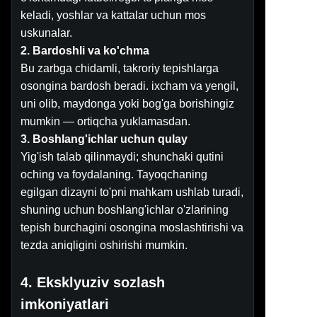
keladi, yoshlar va kattalar uchun mos
uskunalar.
2. Bardoshli va ko'chma
Bu zarbga chidamli, takroriy tepishlarga
osongina bardosh beradi. ixcham va yengil,
uni olib, maydonga yoki bog'ga borishingiz
mumkin — ortiqcha yuklamasdan.
3. Boshlang'ichlar uchun qulay
Yig'ish talab qilinmaydi; shunchaki qutini
oching va foydalaning. Tayoqchaning
egilgan dizayni to'pni mahkam ushlab turadi,
shuning uchun boshlang'ichlar o'zlarining
tepish burchagini osongina moslashtirishi va
tezda aniqligini oshirishi mumkin.
4. Eksklyuziv sozlash
imkoniyatlari