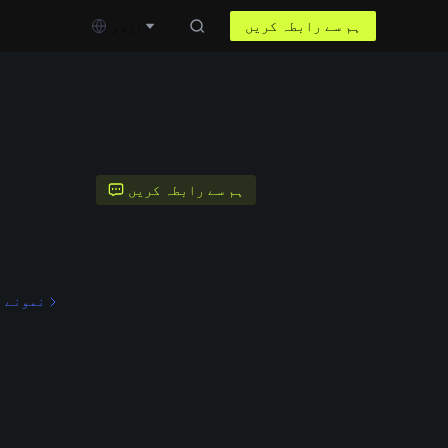
ہم سے رابطہ کریں
اردو
ہم سے رابطہ کریں
نمونے ح