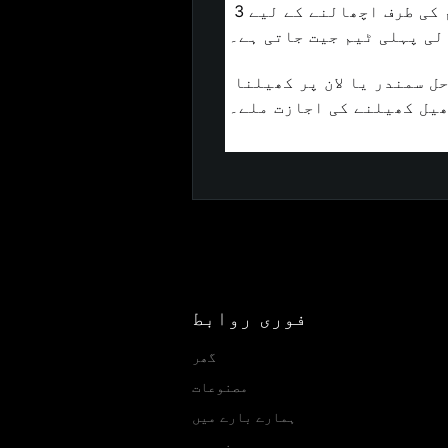
جب گیند نیٹ پر سر کی جاتی ہے، تو ایک ٹیم کے پاس گیند کو نیٹ کے پار مخالف ٹیم کی طرف اچھالنے کے لیے 3 
بیچ اسپائک کومبو میں کوئی آؤٹ آف باؤنڈز نہیں ہیں، لہذا اسے نرم سطح جیسے ساحل سمندر یا لان پر کھیلنا 
ھیل کھیلنے کی اجازت ملے۔
فوری روابط
گھر
مصنوعات
ہمارے بارے میں
خبریں