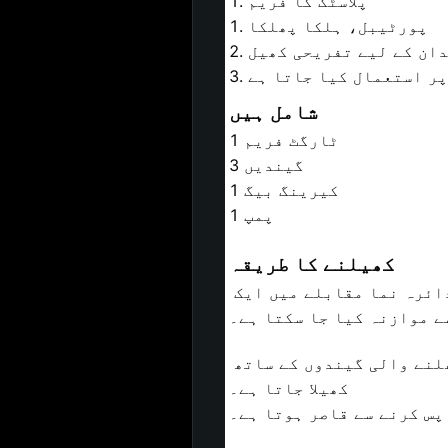
1. پلاسٹک کا فریم
1. پورٹیبل، ہلکا پھلکا
اندان کے لیے تفریحی کھیل
پر استعمال کیا جاتا ہے
شامل ہیں
1 ٹارگٹ فریم 
3 گیندیں
1 کیرینگ بیگ  
1 پمپ
کھیلنے کا طریقہ
بیچ اسپائک کومبو ایک 4 کھلاڑیوں کا کھیل ہے جو دو ٹیموں کو ایک تیز رفتار، دائرہ نما مقابلے میں ایک 
ے موازنہ کیا جا سکتا ہے۔
اسٹرائیکر کم اونچائی والے نیٹ، تقریباً ٹخنوں کی اونچائی، اور چھوٹی، اچھلنے والی گیندوں کے ساتھ 
کھیلا جاتا ہے۔
پس کرنے سے قاصر ہوتا ہے۔