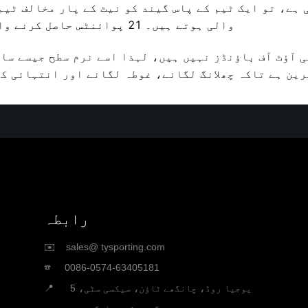
والی ہوتے ہیں۔ 21 پوائنٹس حاصل کرنے والی پہلی ٹیم جیت جاتی ہے۔
ین ہے تاکہ چھلانگ لگانے، غوطہ لگانے اور انتہائی ک
رابطہ
✉️ sales@ tysporting.com
☎ 0086-0574-63405181
📍 5 یوجیا روڈ، چانگھے ٹاؤن، سیکسی سٹی،