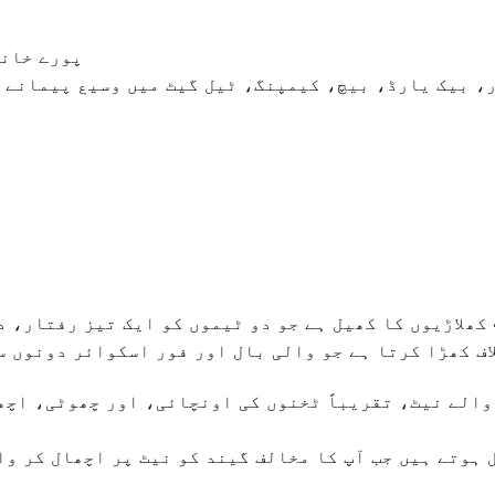
2. پورے خ
ڈور، بیک یارڈ، بیچ، کیمپنگ، ٹیل گیٹ میں وسیع پیمانے 
اف کھڑا کرتا ہے جو والی بال اور فور اسکوائر دونوں س
 ہوتے ہیں جب آپ کا مخالف گیند کو نیٹ پر اچھال کر وا