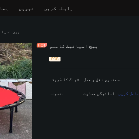
رابطہ کریں
خبریں
ہمار
بیچ اسپائ
GAME
بیچ اسپائیک کامبو
FOB
سمندری نقل و حمل
:
شپنگ کا طریقہ
اصل کریں
ادائیگی حمایت
:
نمونہ