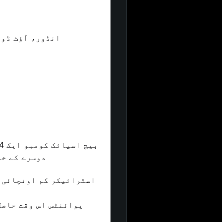
3. انڈور، آؤٹ 
دوسرے کے خل
پوائنٹس اس وقت حاصل