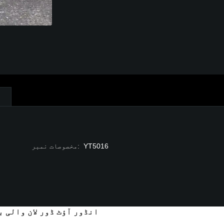
ع
YT5016
:
مخصوصات نمبر
انڈور آؤٹ ڈور لان والی 