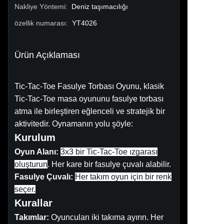
Nakliye Yöntemi
:
Deniz taşımacılığı
özellik numarası
:
YT4026
Ürün Açıklaması
Tic-Tac-Toe Fasulye Torbası Oyunu, klasik
Tic-Tac-Toe masa oyununu fasulye torbası
atma ile birleştiren eğlenceli ve stratejik bir
aktivitedir. Oynamanın yolu şöyle:
Kurulum
Oyun Alanı:
3x3 bir Tic-Tac-Toe ızgarası
oluşturun
. Her kare bir fasulye çuvalı alabilir.
Fasulye Çuvalı:
Her takım oyun için bir renk
seçer.
Kurallar
Takımlar:
Oyuncuları iki takıma ayırın. Her