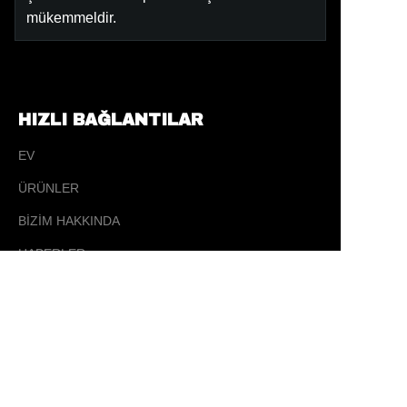
mükemmeldir.
HIZLI BAĞLANTILAR
EV
ÜRÜNLER
TR
BİZİM HAKKINDA
HABERLER
İLETİŞİM
İLETİŞİM
✉️ sales@ tysporting.com