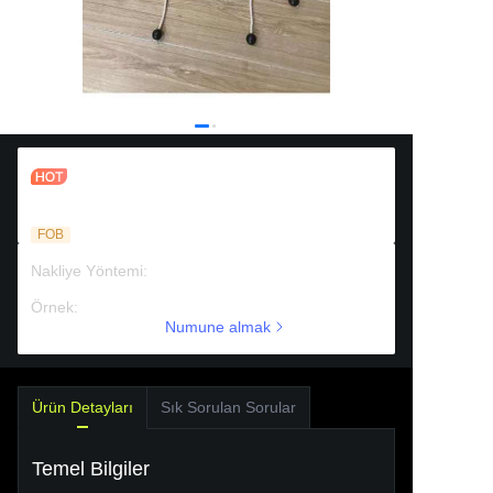
TİK TAK TO – Çocuk Bahçe
Oyuncakları Hedef Atma Plastik At Nalı
Halka Atma Oyunu – Bir Fasulye
FOB
Torbası Halkası
Nakliye Yöntemi
:
Deniz taşımacılığı
Örnek
:
Ücretli destek
Numune almak
Ürün Detayları
Sık Sorulan Sorular
Temel Bilgiler