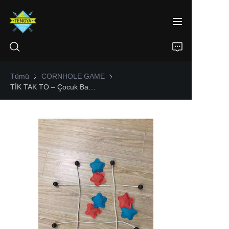
Tümü
CORNHOLE GAME
CORNHOLE GAME
TİK TAK TO – Çocuk Bahçe Oyuncakları Hedef Atma Plastik At Nalı Halka Atma Oyunu – Bir Fasulye Torbası Halkası
ANA SƏHİFƏ
ÜRÜNLER
HAKKIMIZDA
HABERLER
İLETİŞİM