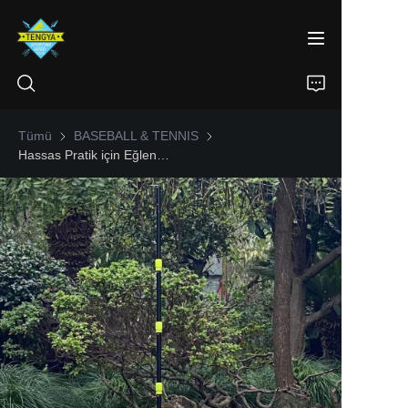
Tümü
BASEBALL & TENNIS
BASEBALL & TENNIS
Hassas Pratik için Eğlenceli Tenis Antrenman Ekipmanı Swing Ball Trainer Seti, Spin Swingball Tutuş Solo Kriket Geri Dönüş Makinesi
ANA SƏHİFƏ
ÜRÜNLER
HAKKIMIZDA
HABERLER
İLETİŞİM