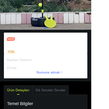
Hassas Pratik için Eğlenceli Tenis
Antrenman Ekipmanı Swing Ball
Trainer Seti, Spin Swingball Tutuş Solo
FOB
Kriket Geri Dönüş Makinesi
Nakliye Yöntemi
:
deniz taşımacılığı
Örnek
:
Ücretli destek
Numune almak
Ürün Detayları
Sık Sorulan Sorular
Temel Bilgiler