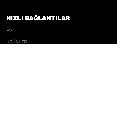
HIZLI BAĞLANTILAR
EV
TR
ÜRÜNLER
BİZİM HAKKINDA
HABERLER
İLETİŞİM
İLETİŞİM
✉️ sales@ tysporting.com
☎ 0086-0574-63405181
📍 5 Yujia Yolu, Changhe Kasabası, Cixi Şehri,
Ningbo, Zhejiang Eyaleti, Çin