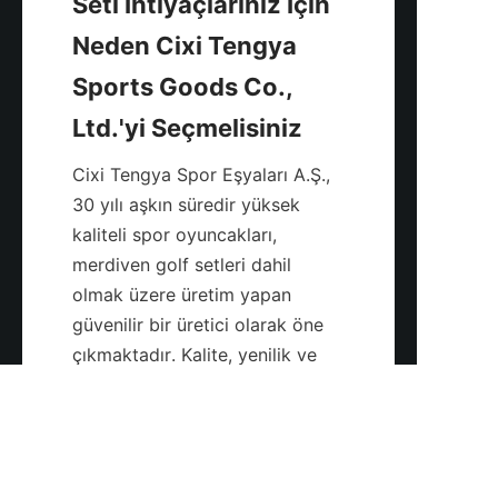
Seti İhtiyaçlarınız İçin 
Neden Cixi Tengya 
Sports Goods Co., 
Cixi Tengya Spor Eşyaları A.Ş., 
30 yılı aşkın süredir yüksek 
kaliteli spor oyuncakları, 
merdiven golf setleri dahil 
olmak üzere üretim yapan 
güvenilir bir üretici olarak öne 
TR
çıkmaktadır. Kalite, yenilik ve 
müşteri hizmetlerine olan 
bağlılıkları, güvenilir ve 
özelleştirilebilir açık hava oyun 
ürünleri arayan işletmeler için 