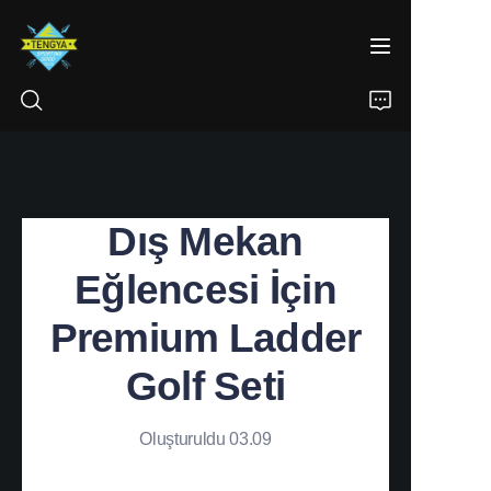
ANA SƏHİFƏ
Dış Mekan
ÜRÜNLER
Eğlencesi İçin
HAKKIMIZDA
Premium Ladder
HABERLER
Golf Seti
İLETİŞİM
Oluşturuldu 03.09