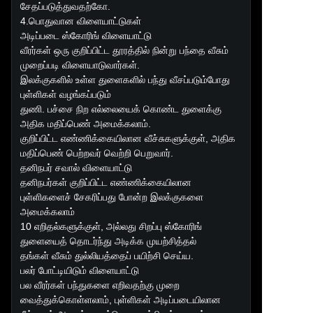
சேதப்படுத்துவதற்கோ.
4.பொதுவான விளையாட்டுகள்
அடிப்படை ஸ்கோரிங் விளையாட்டு
வீரர்கள் ஒரு குறிப்பிட்ட தூரத்தில் நின்று பந்தை வீசும்
முறைப்படி விளையாடுவார்கள்.
இலக்குகளில் உள்ள துளைகளில் பந்து வீசப்படும்போது
புள்ளிகள் வழங்கப்படும்
துணி. பச்சை நிற எல்லையைக் கொண்ட துளைக்கு
அதிக மதிப்பெண் அமைக்கலாம்.
குறிப்பிட்ட எண்ணிக்கையிலான வீச்சுகளுக்குள், அதிக
மதிப்பெண் பெற்றவர் வெற்றி பெறுவார்.
தனிநபர் சவால் விளையாட்டு
தனிநபர்கள் குறிப்பிட்ட எண்ணிக்கையிலான
புள்ளிகளைச் சேகரிப்பது போன்ற இலக்குகளை
அமைக்கலாம்
10 எறிதல்களுக்குள், அல்லது சிறப்பு ஸ்கோரிங்
துளையைத் தொடர்ந்து அடிக்க முயற்சித்தல்
தங்கள் வீசும் துல்லியத்தைப் பயிற்சி செய்ய.
பலர் போட்டியிடும் விளையாட்டு
பல வீரர்கள் பந்துகளை எறிவதற்கு முறை
வைத்துக்கொள்ளலாம், புள்ளிகள் அடிப்படையிலான