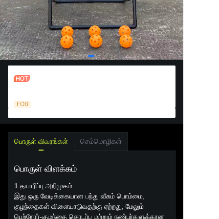
டைனோசர் கருப்பொருள் பந்து எறியும்
இலக்கு
FOB
பொருள் விவரங்கள்
செம்மொழிகள்
பொருள் விளக்கம்
1.தயாரிப்பு அறிமுகம்
இது ஒரு வேடிக்கையான பந்து வீசும் பொம்மை,
குழந்தைகள் விளையாடுவதற்கு ஏற்றது, மேலும்
பெற்றோர்-குழந்தை தொடர்பு மற்றும் நண்பர்களுக்கான