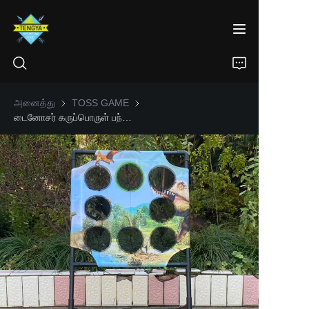
அனைத்து
TOSS GAME
TOSS GAME
டைனோசர் கருப்பொருள் பந்து எறியும் இலக்கு
வீடு
தயாரிப்புகள்
எங்களைப் பற்றி
செய்திகள்
தொடர்பு