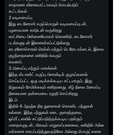
சாதாரண விளையாட்டாகவும் செயல்படும்
கூட்டங்கள்.
2.வடிவமைப்பு
இது டைனோசர் கருப்பொருள் வடிவமைப்புடன்,
பழமையான காடுடன் வருகிறது
காட்சியை பின்னணியாகக் கொண்டு, டைனோசர்
படங்களுடன் இணைக்கப்பட்டுள்ளது
டைரனோசொரஸ் ரெக்ஸ் மற்றும் டெரோடாக்டைல், இவை
குழந்தைகளை எளிதில் கவரும்
கவனம்.
3.அமைப்பு மற்றும் பாகங்கள்
இந்த ஸ்டாண்ட் கருப்பு பிளாஸ்டிக் குழாய்களால்
செய்யப்பட்ட ஒரு மடிக்கக்கூடிய சட்டமாகும், இது
நிறுவவும் சேமிக்கவும் எளிதானது. கீழ் நிலை அமைப்பு
நிலையான தன்மையை உறுதி செய்கிறது
இடம்.
இதில் 6 ஆரஞ்சு நிற துளைகள் கொண்ட பந்துகள்
உள்ளன. இந்த பந்துகள் எடை குறைந்தவை,
ஒப்பீட்டளவில் கட்டுப்படுத்தக்கூடிய பறக்கும்
பாதைகளுடன், மிகவும் பாதுகாப்பானவை, எளிதில் அல்ல
மக்களை காயப்படுத்துவதற்கோ அல்லது பொருட்களை