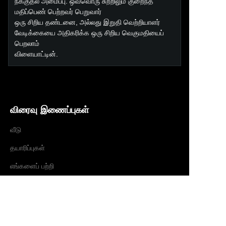
நீக்குதல் அமைப்பு. ஒவ்வொரு சுற்றிலும் குறைந்த
மதிப்பெண் பெற்றவர் பெறுவார்
ஒரு சிறிய தண்டனை, அல்லது இறுதி வெற்றியாளர்
வேடிக்கையை அதிகரிக்க ஒரு சிறிய வெகுமதியைப்
பெறலாம்
விளையாட்டின்.
விரைவு இணைப்புகள்
வீடு
தயாரிப்புகள்
TAM
எங்களைப் பற்றி
செய்திகள்
தொடர்பு