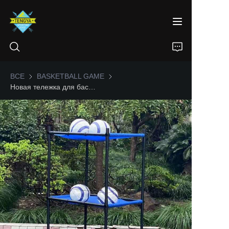
ВСЕ
BASKETBALL GAME
BASKETBALL GAME
Новая тележка для баскетбола в новом стиле с колесами, стальная стойка для баскетбола, органайзер, приспособление для тренировки бросков, баскетбольное тренировочное оборудование
ДОМА
ПРОДУКТЫ
О НАС
НОВОСТИ
КОНТАКТ