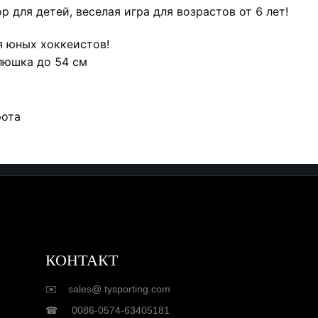
 для детей, веселая игра для возрастов от 6 лет!
я юных хоккеистов!
люшка до 54 см
рота
КОНТАКТ
✉️ sales@ tysporting.com
☎ 0086-0574-63405181