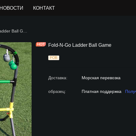
НОВОСТИ
КОНТАКТ
Fold-N-Go Ladder Ball Game
Fold-N-Go Ladder Ball Game
FOB
Доставка
:
Морская перевозка
образец
:
Платная поддержка
Полу