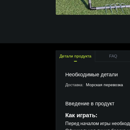
Детали продукта
FAQ
Необходимые детали
Доставка
:
Морская перевозка
Введение в продукт
Как играть:
Перед началом игры необходи