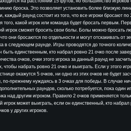
ходится на расстоянии 15 футов, но большинство игроков 
инию броска. Это позволяет установить более близкую лини
, каждый раунд состоит из того, что все игроки бросают п
я того, какой игрок или команда будет бросать первым. Пер
ий игрок сможет бросить свои болы. Болы можно бросать л
 что они бросаются по отдельности и могут отскакивать от 
ка в следующем раунде. Игры проводятся до точного количес
н быть единственным, кто набрал ровно 21 очко после заве
чества очков, очки этого игрока за данный раунд не засчи
, чтобы набрать ровно 21 очко и выиграть. Если у этого игро
тнице окажутся 5 очков, ни одно из этих очков не будет засч
, по-прежнему нуждаясь в 3 очках для победы. В случае ни
 дополнительных раундов, сколько потребуется, пока один 
чка над другим игроком. Правило 2 очков применяется толь
 игрок может выиграть, если он единственный, кто набрал р
чков у других игроков.