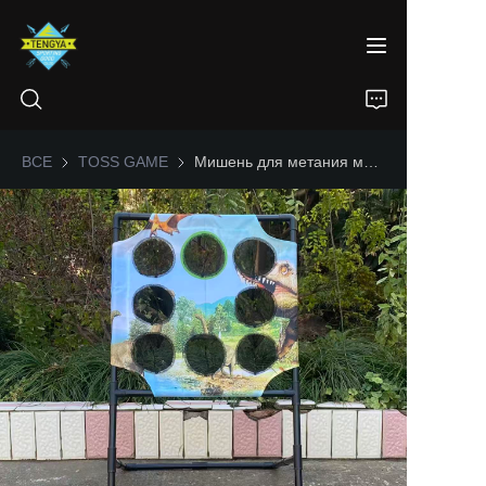
ВСЕ
TOSS GAME
TOSS GAME
Мишень для метания мяча на тему динозавров
ДОМА
ПРОДУКТЫ
О НАС
НОВОСТИ
КОНТАКТ