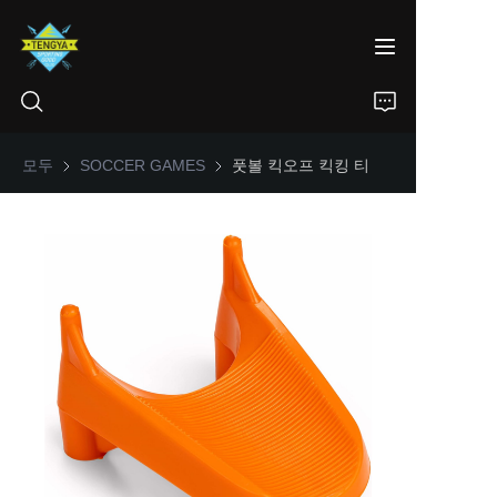
모두
SOCCER GAMES
SOCCER GAMES
풋볼 킥오프 킥킹 티
HOME
제품
회사 소개
뉴스
CONTACT