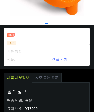
풋볼 킥오프 킥킹 티
FOB
배송 방법
:
해운
샘플
:
유료 지원
샘플 받기
제품 세부정보
자주 묻는 질문
필수 정보
배송 방법
:
해운
규격 번호
:
YT3029