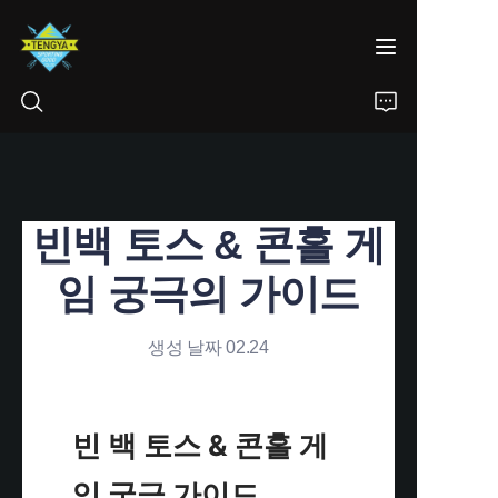
HOME
빈백 토스 & 콘홀 게
제품
임 궁극의 가이드
회사 소개
생성 날짜 02.24
뉴스
CONTACT
빈 백 토스 & 콘홀 게