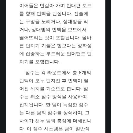
이어들은 번갈아 가며 반대편 보드
를 향해 빈백을 던집니다. 전술에
는 구멍을 노리거나, 상대방을 막
거나, 상대방의 빈백을 보드에서 
떨어뜨리는 것이 포함됩니다. 올바
른 던지기 기술은 힘보다는 정확성
에 집중하는 부드러운 언더핸드 던
    점수는 각 라운드에서 총 8개의 
빈백이 모두 던져진 후 빈백이 떨
어진 위치를 기준으로 합니다. 점
수는 취소 점수 방식을 사용하여 
집계됩니다. 한 팀이 득점한 점수
는 다른 팀의 점수를 상쇄하며, 그 
차이가 선두 팀의 총점에 더해집니
다. 이 점수 시스템은 팀이 일반적