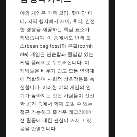
야외 게임은 가족 모임, 뒷마당 파
티, 지역 행사에서 재미, 휴식, 건전
한 경쟁을 제공하는 핵심 요소가 
되었습니다. 이 중에서도 빈백 토
스(bean bag toss)와 콘홀(cornh
ole) 게임은 단순함과 몰입감 있는 
게임 플레이로 두드러집니다. 이 
게임들은 배우기 쉽고 모든 연령대
에 적합하며 사회적 상호작용을 촉
진합니다. 이러한 야외 게임의 인
기가 높아지는 것은 사람들이 신선
한 공기 속에서 함께 모일 수 있는 
접근 가능하고 즐거운 레크리에이
션 활동에 대한 관심이 커지고 있
음을 반영합니다.