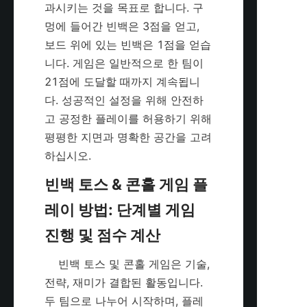
과시키는 것을 목표로 합니다. 구
멍에 들어간 빈백은 3점을 얻고, 
보드 위에 있는 빈백은 1점을 얻습
니다. 게임은 일반적으로 한 팀이 
21점에 도달할 때까지 계속됩니
다. 성공적인 설정을 위해 안전하
고 공정한 플레이를 허용하기 위해 
평평한 지면과 명확한 공간을 고려
빈백 토스 & 콘홀 게임 플
레이 방법: 단계별 게임 
    빈백 토스 및 콘홀 게임은 기술, 
전략, 재미가 결합된 활동입니다. 
두 팀으로 나누어 시작하며, 플레