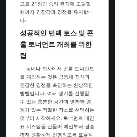
으로 21점인 승리 총점에 도달할 
때까지 긴장감과 경쟁을 유지합니
성공적인 빈백 토스 및 콘
홀 토너먼트 개최를 위한 
    동네나 회사에서 콘홀 토너먼트
를 개최하는 것은 공동체 정신과 
건강한 경쟁을 촉진하는 환상적인 
방법입니다. 여러 경기를 진행할 
수 있는 충분한 공간과 명확한 경
계가 있는 적절한 장소를 선택하는 
것부터 시작하세요. 토너먼트 대진
표 시스템을 만들어 예선부터 결승
까지 원활하게 진행되도록 효율적