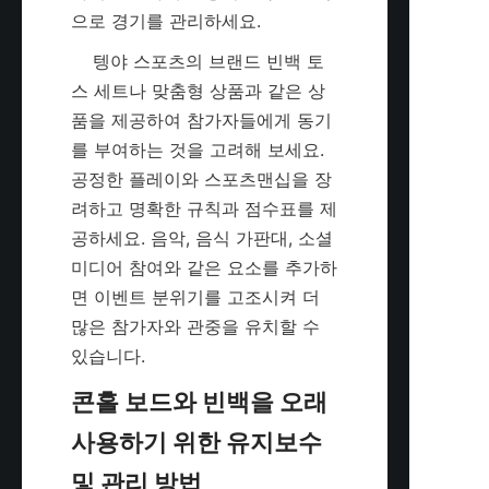
    텡야 스포츠의 브랜드 빈백 토
스 세트나 맞춤형 상품과 같은 상
품을 제공하여 참가자들에게 동기
를 부여하는 것을 고려해 보세요. 
공정한 플레이와 스포츠맨십을 장
려하고 명확한 규칙과 점수표를 제
공하세요. 음악, 음식 가판대, 소셜 
미디어 참여와 같은 요소를 추가하
면 이벤트 분위기를 고조시켜 더 
많은 참가자와 관중을 유치할 수 
콘홀 보드와 빈백을 오래 
사용하기 위한 유지보수 