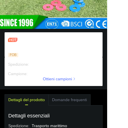
Set da Gioco Pieghevole per Lavatrice
da Esterno/Interno per Cassone
Posteriore
FOB
Spedizione
:
Trasporto marittimo
Campione
:
Supporto a pagamento
Ottieni campioni
Dettagli del prodotto
Domande frequenti
Dettagli essenziali
Spedizione
:
Trasporto marittimo