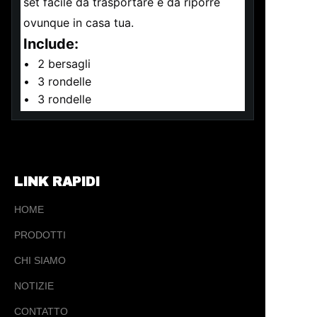
set facile da trasportare e da riporre 
ovunque in casa tua.
Include:
•	2 bersagli 
•	3 rondelle 
•	3 rondelle  
LINK RAPIDI
HOME
PRODOTTI
CHI SIAMO
NOTIZIE
IT
CONTATTO