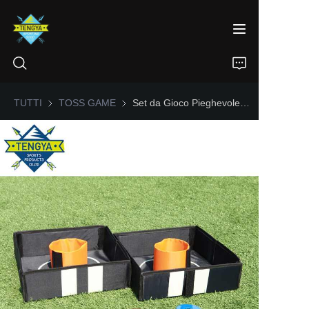
TUTTI
TOSS GAME
TOSS GAME
Set da Gioco Pieghevole per Lavatrice da Esterno/Interno per Cassone Posteriore
HOME
PRODOTTI
CHI SIAMO
NOTIZIE
CONTATTO