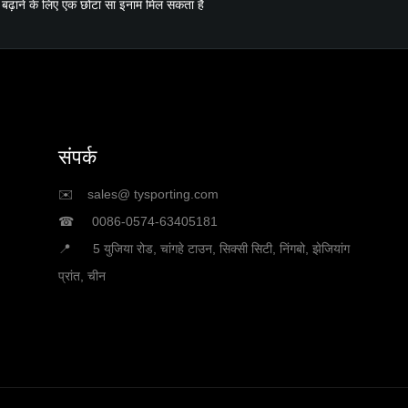
़ा बढ़ाने के लिए एक छोटा सा इनाम मिल सकता है
संपर्क
✉️ sales@ tysporting.com
☎ 0086-0574-63405181
📍 5 युजिया रोड, चांगहे टाउन, सिक्सी सिटी, निंगबो, झेजियांग
प्रांत, चीन