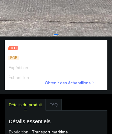
Mini hockey set
FOB
Expédition
:
Transport maritime
Échantillon
:
Support payant
Obtenir des échantillons
Détails du produit
FAQ
Détails essentiels
Expédition
:
Transport maritime