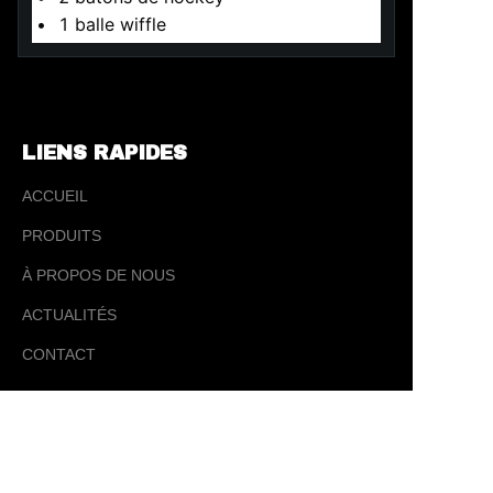
•	1 balle wiffle
LIENS RAPIDES
ACCUEIL
PRODUITS
À PROPOS DE NOUS
ACTUALITÉS
FR
CONTACT
CONTACT
✉️ sales@ tysporting.com