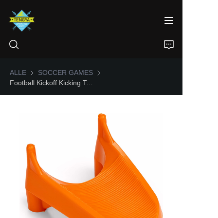
ALLE
SOCCER GAMES
SOCCER GAMES
Football Kickoff Kicking Tee
STARTSEITE
PRODUKTE
ÜBER UNS
NACHRICHTEN
KONTAKT