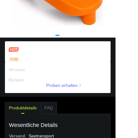
Football Kickoff Kicking Tee
FOB
Versand
:
Seetransport
Beispiel
:
Kostenpflichtige Unterstützung
Proben erhalten
Produktdetails
FAQ
Wesentliche Details
Versand
:
Seetransport